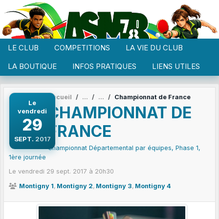
Panneau de gestion des cookies
LE CLUB
COMPETITIONS
LA VIE DU CLUB
LA BOUTIQUE
INFOS PRATIQUES
LIENS UTILES
Accueil
Championnat de France
Le
CHAMPIONNAT DE
vendredi
29
FRANCE
SEPT.
2017
Championnat Départemental par équipes, Phase 1,
1ère journée
Le
vendredi
29
sept.
2017
à 20h30
Montigny 1
Montigny 2
Montigny 3
Montigny 4