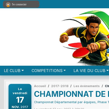
Panneau de gestion des cookies
Se connecter
LE CLUB
COMPETITIONS
LA VIE DU CLUB
Accueil
2017-2018
Les évènements
Ch
Le
CHAMPIONNAT DE
vendredi
17
Championnat Départemental par équipes, Phase 1
NOV.
2017