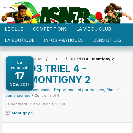
Panneau de gestion des cookies
LE CLUB
COMPETITIONS
LA VIE DU CLUB
LA BOUTIQUE
INFOS PRATIQUES
LIENS UTILES
Accueil
D3 Triel 4 - Montigny 2
Le
D3 TRIEL 4 -
vendredi
17
MONTIGNY 2
NOV.
2017
Championnat Départemental par équipes, Phase 1,
5ème journée
/ Contre
Triel 4
Le
vendredi
17
nov.
2017
à 20h30
Montigny 2