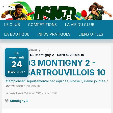
Panneau de gestion des cookies
LE CLUB
COMPETITIONS
LA VIE DU CLUB
LA BOUTIQUE
INFOS PRATIQUES
LIENS UTILES
Accueil
Le
D3 Montigny 2 - Sartrouvillois 10
vendredi
D3 MONTIGNY 2 -
24
SARTROUVILLOIS 10
NOV.
2017
Championnat Départemental par équipes, Phase 1, 6ème journée
/
Contre
Sartrouvillois 10
Le
vendredi
24
nov.
2017
à 20h30
Montigny 2