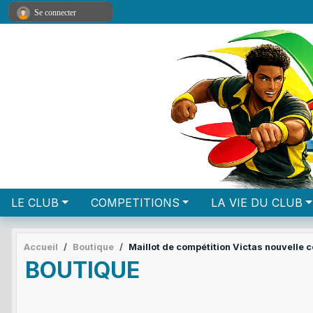
Panneau de gestion des cookies
Se connecter
LE CLUB
COMPETITIONS
LA VIE DU CLUB
Accueil
Boutique
Maillot de compétition Victas nouvelle c
BOUTIQUE