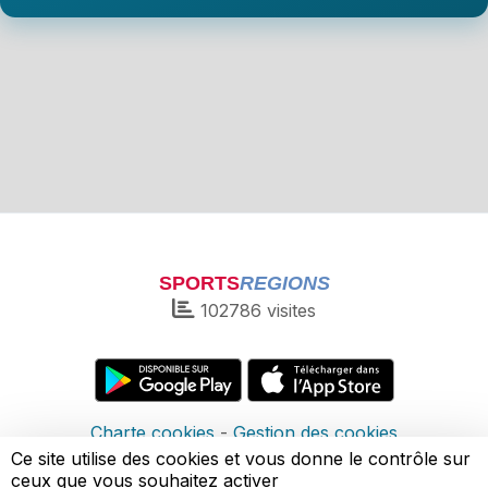
SPORTS
REGIONS
102786
visites
Charte cookies
Gestion des cookies
Informations légales
Signaler un contenu inapproprié
Ce site utilise des cookies et vous donne le contrôle sur
ceux que vous souhaitez activer