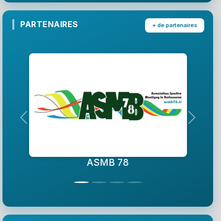
PARTENAIRES
+ de partenaires
Précedent
Suivant
ASMB 78