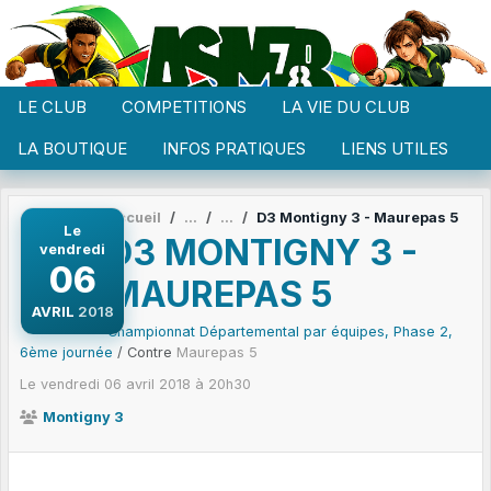
Panneau de gestion des cookies
LE CLUB
COMPETITIONS
LA VIE DU CLUB
LA BOUTIQUE
INFOS PRATIQUES
LIENS UTILES
Accueil
D3 Montigny 3 - Maurepas 5
Le
D3 MONTIGNY 3 -
vendredi
06
MAUREPAS 5
AVRIL
2018
Championnat Départemental par équipes, Phase 2,
6ème journée
/ Contre
Maurepas 5
Le
vendredi
06
avril
2018
à 20h30
Montigny 3