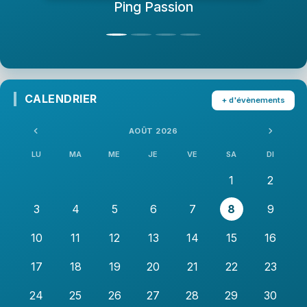
Ping Passion
AS
CALENDRIER
+ d'évènements
AOÛT 2026
LU
MA
ME
JE
VE
SA
DI
1
2
3
4
5
6
7
8
9
10
11
12
13
14
15
16
17
18
19
20
21
22
23
24
25
26
27
28
29
30