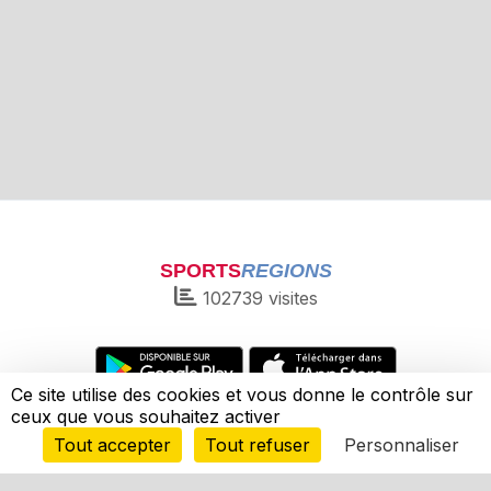
SPORTS
REGIONS
102739
visites
Ce site utilise des cookies et vous donne le contrôle sur
ceux que vous souhaitez activer
Charte cookies
Gestion des cookies
Informations légales
Signaler un contenu inapproprié
Envie de participer ?
Tout accepter
Tout refuser
Personnaliser
Connexion